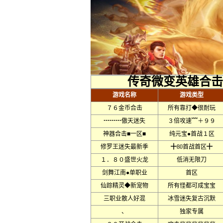
传奇微变英雄合击
游戏名称
游戏类型
７６金币合击
所有靠打◆很耐玩
┅┅┅傲天迷失
３倍攻速﹌＋９９
神器合击■一区■
纯元宝●首战１区
修罗王迷失最新季
╋80首战首区╋
１．８０盛世火龙
低消无限刀
剑舞江南●单职业
首区
仙踪精灵◆新宠物
所有怪都可成宝宝
三职业散人好混
冰雪迷失复古沉默
、
独家专属