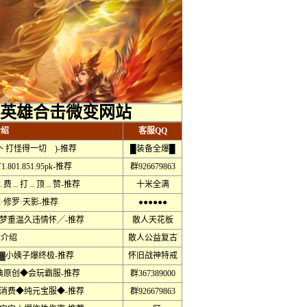
变英雄合击微变网站
介绍
客服QQ
1丶打怪得一切 )-推荐
█装备全爆█
01.851.95pk-推荐
群926679863
﹍费﹍打﹍顶﹍赞-推荐
十米全满
·修罗·天影-推荐
●●●●●●
梦重温久违情怀╱-推荐
散人天花板
本介绍
散人公益复古
▓小姨子爆终极-推荐
怀旧战神特戒
典原创◆会玩霸服-推荐
群367389000
消费◆纯元宝服◆-推荐
群926679863