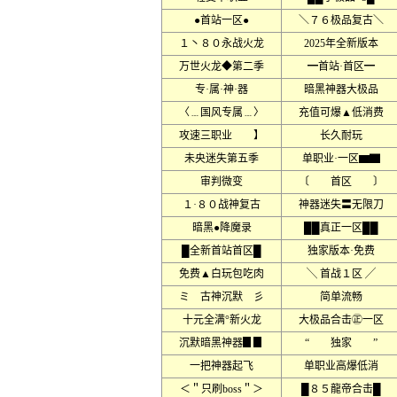
●首站一区●
＼７６极品复古＼
１丶８０永战火龙
2025年全新版本
万世火龙◆第二季
━首站·首区━
专·属·神·器
暗黑神器大极品
〈﹍国风专属﹍〉
充值可爆▲低消费
攻速三职业 】
长久耐玩
未央迷失第五季
单职业·一区▆▇
审判微变
〔 首区 〕
１·８０战神复古
神器迷失〓无限刀
暗黑●降魔录
██真正一区██
█全新首站首区█
独家版本·免费
免费▲白玩包吃肉
╲ 首战１区 ╱
ミ 古神沉默 彡
简单流畅
十元全满°新火龙
大极品合击㊣一区
沉默暗黑神器▊▊
“ 独家 ”
一把神器起飞
单职业高爆低消
＜＂只刷boss＂＞
█８５龍帝合击█