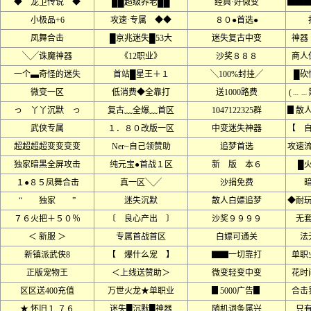
◆ 龙卫传说 ◆
██超级养老██
经典·好微变
▇▇
小极品+6
攻速·专属 ◆◆
８０●首选●
凤舞合击
█京兆迷失█53大
迷失复古中变
神器
╲╱诛魔神器
《12职业》
沙奖８８８
商人
一个▃奇怪的迷失
首站█星王＋１
╲100%封挂╱
█砍
微变一区
低消费◆全靠打
送1000路费
(﹍﹍
っ 丫丫沉默 っ
复古﹏全爆﹏首区
1047122325群
▊散
武侠专属
１．８０改版一区
中变迷失神器
【 
超超超超变变变变
Ner~自己领赞助
追梦首选
攻速
独家暗黑全屏攻击
纯元宝●首战１区
新 版 本６
█
１●８５凤舞合击
真一区╲╱
沙捐免费
“ 独家 ”
迷失沉默
散人白嫖追梦
◆耐
７６火把＋５０％
〔 良心产出 〕
沙奖９９９９
无
＜ 新服 ＞
专属首战首区
白嫖可通关
法
新镇派武侠8
【 爆什么宠 】
▇▇一切靠打
单职
正版宠物王
＜上线送赞助＞
微变轻变中变
花时
区区送400充值
万世火龙★单职业
▊5000广告▊
合击
★ 怀旧１.７６
迷失█沉默█神器
随机词条属兴
只