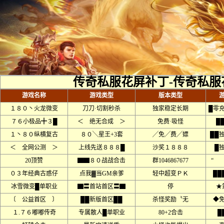
传奇私服花屏补丁-传奇私服
游戏名称
游戏类型
版本类型
１８０丶火龙微变
刀刀·切割秒杀
独家稳定长期
█零
７６小极品╋３█
＜ 绝无合成 ＞
免费·吸怪
█
１丶８０纵横复古
８０╲星王+3套
╱免╱费╱嫖
██
＜ 全网公测 ＞
上线先送８８８█
沙奖１８８８
█
20顶赞
▇▇８０战战合击
群1046867677
“ 
０３年经典古惑仔
点我▓当GM亲爹
轻中超变ＰＫ
██
冰雪微变█单职业
▇〓首站首区〓▇
停
★
〔 公益首区 〕
██新版首区██
杀怪奖励〝无
◆
１.７６嘟嘟传奇
专属散人█单职业
80+2合击
█