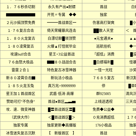
１．７６秒杀切割
永久有产出●耐嫖
首战
白
▇▇▇▇▇▇▇▇
开荒〃专属 ◆◆
独家
２元沙捐顶赞免费
━━━首战首区━
伤害高打架爽
█
１·７６复古合击
倚天荣耀暴风连击
██散人天堂
＜ 
１．８０火龙复古
白漂切割█领顶赞
●元宝通关●
▲
１·８０凌霄复古
火爆▲打怪就毕业
巡航挂机
◆
攻速buff合击
星王+3公益首战
「超低」消费
█
７６血怒大极品
▇▇８０战战合击
█白嫖福利█
怪
雷霆２合１
特色复古冰雪神器
一怪一光柱
沙
新８０凌霄合击▇
新玩法小极品
７６８５复古
新沉
１·８５火龙玉兔
真万兆+99999999
停
█单
星王加１首战首区
武盾·低消·高爆
群925005
清风
赞助可打°不伤身°
首战●首区▂▃▅
上线送透视
三天
攻．速．微变神器
█〓首战首区〓█
免费◆公益◆
1
（武侠大作）
＜█首战首区█＞
０充消费超低
１７６
独家专属
独家更新◆高爆版
176小极品
独
冰雪迷失复古沉默
【 新版首区 】
首战