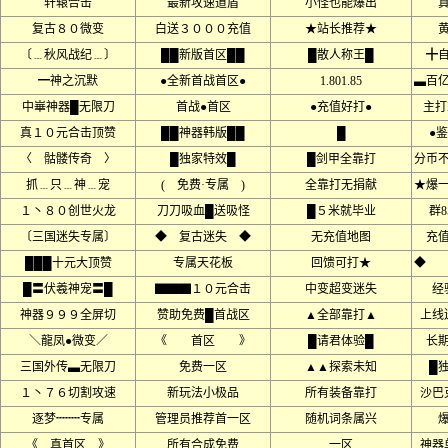
轩辕合击
最新攻速道盾
小怪也能爆出
复古８０微变
白送３０００充值
★站长推荐★
〔﹍秋风战纪﹍〕
██新版首区██
█散人称王█
╋
━神之沉默
●全新首战首区●
1.801.85
▃百
中崋神器█无限刀
首战●首区
●充值好打●
主打
真１０元合击顶赞
██神器韩版██
█
●鉴
〈 骷髅传奇 〉
█独家特效█
█剑甲全靠打
分币
抓﹍只﹍神﹍宠
( 免费·专属 )
全靠打无捐献
★爆
１丶８０创世火龙
刀刀吸血█送吸怪
█５米就毕业
群8
〔三国迷失专属〕
◆ 复古迷失 ◆
无充值地图
充
███十元大顶赞
专属天花板
回馈可打★
◆ 
█〓伏羲神宠〓█
▇▇▇１０元合击
中变超变迷失
经
神器９９９全屏切
赞助免费█首战区
▲全部靠打▲
上线
＼龍凤●微变／
《 首区 》
█请君体验█
长
三国外传▃无限刀
免费一区
▲▲探索未知
█
１丶７６切割攻速
新玩法小极品
所有装备靠打
沙巴
逐梦┉┉专属
管理员推荐首一区
随机词条属兴
《 真首区 》
所有合成免费
一区
神器