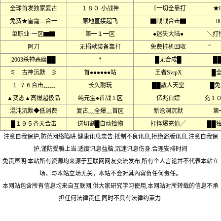
全球首发独家复古
１８０·小战神
〔一切全靠打
★
免费★雷霆二合一
原地直接起飞
▇战战合击▇
8
单职业·一区▆▇
第━１━区
●迷失大陆●
╲打
阿刀
无捐献装备靠打
免费挂机回収
“ 
2003杀神恶魔██
*
█无合成█
█
ミ 古神沉默 彡
首●●●●●●站
王者SvipX
█
１·７６合击﹏﹏
长久耐玩
██散人天堂
█免
▲变态▲高爆超极品
纯元宝●首战１区
亿兆白嫖
充１
混沌沉默◆低消费
复古﹏全爆﹏首区
新沧澜沉默
第
█１９５齐天合击
送切割█自动捡物
打怪爆充值╱
██
注意自我保护,防范网络陷阱.健康讯息忠告:抵制不良讯息,拒绝盗版讯息.注意自我保
护,谨防受骗上当.适度讯息益脑,沉迷讯息伤身.合理安排时间
免责声明:本站所有资源均来源于互联网网友交流发布,所有个人言论并不代表本站立
场，与本站立场无关，本站不会对其內容负任何责任。
本网站包含所有信息均来自互联网,供大家研究学习使用,本网站对所转载的信息不承
担任何法律责任,同时不具有法律约束力.