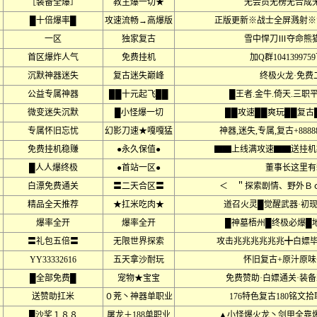
［装备全爆］
教主爆一切★
无会员无榜无合成
█十倍爆率█
攻速流畅→高爆版
正版更新※战士全屏溅射※
一区
独家复古
雪中悍刀Ⅲ夺命熊
首区爆炸人气
免费挂机
加Q群10413997
沉默神器迷失
复古迷失巅峰
终极火龙·免费
公益专属神器
██十元起飞██
█王者.金牛.倚天.三职
微变迷失沉默
█小怪爆一切
██攻速██爽玩██复古
专属怀旧忘忧
幻影刀速★嘎嘎猛
神器,迷失,专属,复古+888888
免费挂机稳赚
●永久保值●
▇▇上线满攻速▇▇送挂机
█人人爆终极
●首站一区●
董事长这里有
白漂免费通关
〓二天合区〓
＜ ＂探索剧情、野外Ｂｏ
精品全天推荐
★扛米吃肉★
道召火灵█觉醒武器·初现
爆率全开
爆率全开
█神墓梧州█终极必爆█地
〓礼包五倍〓
无限世界探索
攻击兆兆兆兆兆兆╋白嫖毕
YY33332616
五天拿沙耐玩
怀旧复古+原汁原味
█全部免费█
宠物★宝宝
免费赞助·白嫖通关·装备
送赞助扛米
０茺丶神器单职业
176特色复古180铭文拾
█沙奖１８８
屠龙＋188单职业
▲小怪爆火龙丶剑甲全靠