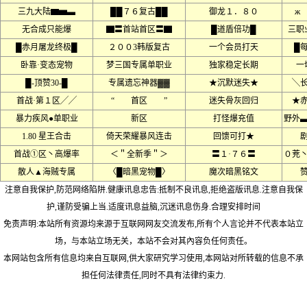
三九大陆▆▅▃
██７６复古██
御龙１．８０
ж
无合成只能爆
▇〓首站首区〓▇
█道盾倍功█
三职
█赤月屠龙终极█
２００3韩版复古
一个会员打天
█
卧靠·变态宠物
梦三国专属单职业
独家稳定长期
一
█-顶赞30-█
专属遗忘神器▓▓
★沉默迷失★
╲
首战·第１区╱╱
“ 首区 ”
迷失骨灰回归
★
暴力疾风●单职业
新区
打怪爆充值
野外
1.80 星王合击
倚天荣耀暴风连击
回馈可打★
首战①区丶高爆率
＜＂全新季＂＞
〓１·７６〓
０茺
散人▲海贼专属
〈█暗黑宠物█〉
魔次暗黑铭文
注意自我保护,防范网络陷阱.健康讯息忠告:抵制不良讯息,拒绝盗版讯息.注意自我保
护,谨防受骗上当.适度讯息益脑,沉迷讯息伤身.合理安排时间
免责声明:本站所有资源均来源于互联网网友交流发布,所有个人言论并不代表本站立
场，与本站立场无关，本站不会对其內容负任何责任。
本网站包含所有信息均来自互联网,供大家研究学习使用,本网站对所转载的信息不承
担任何法律责任,同时不具有法律约束力.