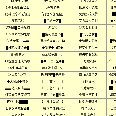
１●80轩辕合击
小极品+5公益服
〔良心纯散人
迷
176江南复古合击
0茺打通关
低消Ｘ无隐藏
独
财神高爆／无限刀
「打怪丶加充值」
免费沙捐顶赞
█
樱花沉默
█首站一区█
专为散人定制
★2
送切割█自动捡物
②合①
沙奖１８８８
〝
１丶８０战神之巅
█施法攻速+5█
█10元全满█
免费专属 ▁▃▅
道八超虎〓挑一切
老沉默天花板
█绿
█轩辕攻速合击█
◆新服◆首区◆
轻变中变合击
超
雀魂3侠客
魔龙教主爆一切
迷失中变沉默
红姐魅影迷失高爆
█◆首战首区◆█
白嫖爆终极
╱╲
独创·首战①区
魔龙教主爆一切
暗黑魔次铭文
★
冰火复仇迷失
无限鞭怪█无限秒
真首站真首区
免费
◆天魔录◆神器
〔 首区 〕
全网独家
█
▃▃倚天合击▃▃
〔 良心产出 〕
火龙单职业
██
好玩メ免费无限刀
真正０充的█神器
免费〃单职业
●魔
首战一区████
【 爆什么宠 】
仙剑迷失微变
１９５圣龙合击▊
一笑苍生冰霜沉默
打个BOSS
首
枭姫沉默
万世火龙★单职业
雷霆②合①
只卖