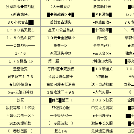
独家新版◆首战区
2大米破复活
送赞助扛米
█
≤新古惑仔≥
█◆首战首区◆█
█ＰＫ激情█
ぃぃ
８０小强合击██
首战复古迷失
●保底回收●
７６
１丶８０霸天复古
星王+3公益首战
█十倍爆率█
╲ 
１．８０热血复古
１０元◆全服毕业
真一区
单职
━━英雄战纪━━
免费一区
全靠自己打
★
１·７６
冰雪迷失神器
●三天合区●
独家
１.７６极品+16
第一服 』
7种族10大陆
█零
圣皇微变
每日6区◆双授权
█１０米通关
７０
兄弟复古１.７６
抖音火爆骷髅王
0冲能玩
玉
★仙剑·情缘★
充值可爆★低消费
送丶自动捡取
野外
Ner~无限刀神器
３倍攻速﹌＋９９
●人气火暴●
《
独家
█首战█星王+1
２０２５独家
全
殺我等级＋１亿级
只做良心服
中变火龙沉默
█
丶命运合击一区丶
━小极品+5━
●十倍爆率●
██
2025火爆新款
〔 专属沉默 〕
激情◆长久服
█
〔 春秋战国 〕
复古176
鬼斧遗忘蝴蝶
白