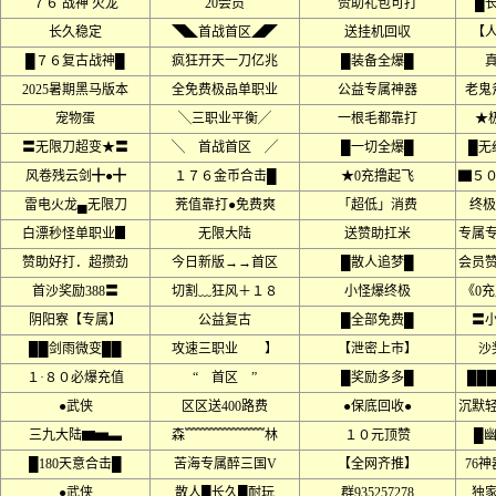
７６ 战神 火龙
20会员
赞助礼包可打
█
长久稳定
◥◣首战首区◢◤
送挂机回収
【
█７６复古战神█
疯狂开天一刀亿兆
█装备全爆█
2025暑期黑马版本
全免费极品单职业
公益专属神器
老鬼
宠物蛋
╲三职业平衡╱
一根毛都靠打
★
〓无限刀超变★〓
╲ 首战首区 ╱
█一切全爆█
█无
风卷残云剑╋●╋
１７６金币合击█
★0充撸起飞
▇５
雷电火龙▄无限刀
茺值靠打●免费爽
「超低」消费
终极
白漂秒怪单职业▊
无限大陆
送赞助扛米
专属
赞助好打．超攒劲
今日新版→→首区
█散人追梦█
会员
首沙奖励388〓
切割﹏狂风＋１８
小怪爆终极
《0
阴阳寮【专属】
公益复古
█全部免费█
〓
██剑雨微变██
攻速三职业 】
【泄密上市】
沙
１·８０必爆充值
“ 首区 ”
█奖励多多█
██
●武侠
区区送400路费
●保底回收●
沉默
三九大陆▆▅▃
森﹌﹌﹌﹌﹌﹌林
１０元顶赞
█
█180天意合击█
苦海专属醉三国V
【全网齐推】
76
●武侠
散人█长久█耐玩
群935257278
独