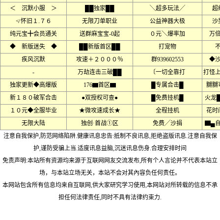
＜ 沉默小服 ＞
██独家██
╲超多玩法╱
超
≮ 怀旧１.７６
无限刀单职业
公益神器大极
沙
纯元宝╋会员通关
送群麻宝宝-0起
０元＼爆率加
万
◆ 新版迷失 ◆
██新版首区██
打宠物
疾风沉默
攻速＋２０００％
群939602553
◆沙
-
万劫连击三破██
〔一切全靠打
打怪
独家更新◆高爆版
176▆首区▆
█专属合击█
嬲嬲
新１８０破军合击
●双授权可查●
█免费挂机█
火龙
１０元◆全服毕业
★微攻速成长★
全程挂机
花时
无限大陆
独创·首战①区
免费╱沙捐
▇▄
注意自我保护,防范网络陷阱.健康讯息忠告:抵制不良讯息,拒绝盗版讯息.注意自我保
护,谨防受骗上当.适度讯息益脑,沉迷讯息伤身.合理安排时间
免责声明:本站所有资源均来源于互联网网友交流发布,所有个人言论并不代表本站立
场，与本站立场无关，本站不会对其內容负任何责任。
本网站包含所有信息均来自互联网,供大家研究学习使用,本网站对所转载的信息不承
担任何法律责任,同时不具有法律约束力.