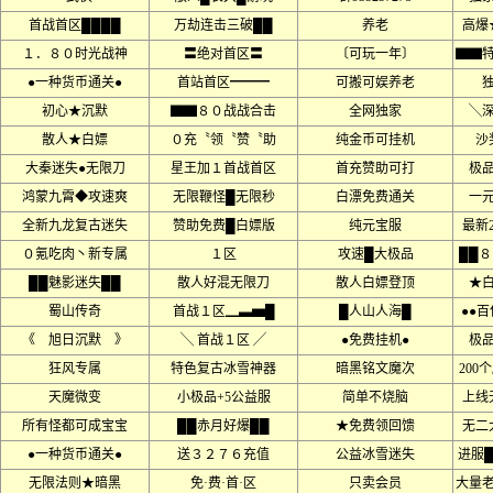
首战首区████
万劫连击三破██
养老
高爆
１．８０时光战神
〓绝对首区〓
〔可玩一年〕
▇▇
●一种货币通关●
首站首区━━━
可搬可娱养老
初心★沉默
▇▇８０战战合击
全网独家
╲
散人★白嫖
０充〝领〝赞〝助
纯金币可挂机
沙
大秦迷失●无限刀
星王加１首战首区
首充赞助可打
极
鸿蒙九霄◆攻速爽
无限鞭怪█无限秒
白漂免费通关
一
全新九龙复古迷失
赞助免费█白嫖版
纯元宝服
最新
０氪吃肉丶新专属
１区
攻速█大极品
██
██魅影迷失██
散人好混无限刀
散人白嫖登顶
★
蜀山传奇
首战１区▁▃▅█
█人山人海█
●●
《 旭日沉默 》
╲ 首战１区 ╱
●免费挂机●
极
狂风专属
特色复古冰雪神器
暗黑铭文魔次
200
天魔微变
小极品+5公益服
简单不烧脑
上线
所有怪都可成宝宝
██赤月好爆██
★免费领回馈
无二
●一种货币通关●
送３２７６充值
公益冰雪迷失
进服
无限法则★暗黑
免·费·首·区
只卖会员
大量